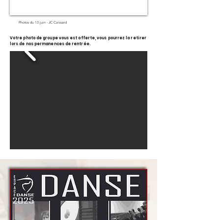
Photos du 13 juin - JC Caissard
Votre photo de groupe vous est offerte, vous pourrez la retirer
lors de nos permanences de rentrée.