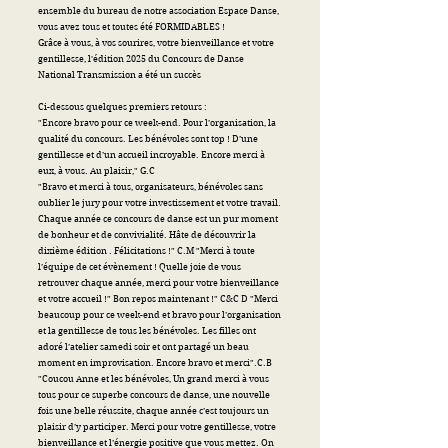
ensemble du bureau de notre association Espace Danse,
vous avez tous et toutes été FORMIDABLES !
Grâce à vous, à vos sourires, votre bienveillance et votre
gentillesse, l'édition 2025 du Concours de Danse
National Transmission a été un succès
Ci-dessous quelques premiers retours :
"Encore bravo pour ce week-end. Pour l’organisation, la
qualité du concours. Les bénévoles sont top ! D’une
gentillesse et d’un accueil incroyable. Encore merci à
eux, à vous. Au plaisir," G.C
"Bravo et merci à tous, organisateurs, bénévoles sans
oublier le jury pour votre investissement et votre travail.
Chaque année ce concours de danse est un pur moment
de bonheur et de convivialité. Hâte de découvrir la
dixième édition . Félicitations !" C.M "Merci à toute
l’équipe de cet évènement ! Quelle joie de vous
retrouver chaque année, merci pour votre bienveillance
et votre accueil !" Bon repos maintenant !" C&C D "Merci
beaucoup pour ce week-end et bravo pour l’organisation
et la gentillesse de tous les bénévoles. Les filles ont
adoré l’atelier samedi soir et ont partagé un beau
moment en improvisation. Encore bravo et merci".C.B
"Coucou Anne et les bénévoles, Un grand merci à vous
tous pour ce superbe concours de danse, une nouvelle
fois une belle réussite, chaque année c’est toujours un
plaisir d’y participer. Merci pour votre gentillesse, votre
bienveillance et l’énergie positive que vous mettez. On