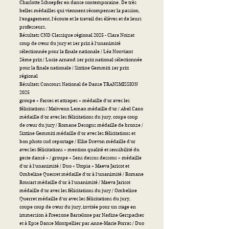
Charlotte Schoepfer en danse contemporaine. De très
belles médailles qui viennent récompenser la passion,
l’engagement, l’écoute et le travail des élèves et de leurs
professeurs.
Résultats CND Classique régional 2025 - Clara Noizat
coup de cœur du jury et 1er prix à l’unanimité
sélectionnée pour la finale nationale / Léa Nouviant
2ème prix / Lucie Arnaud 1er prix national sélectionnée
pour la finale nationale / Sixtine Gemmiti 1er prix
régional
Résultats Concours National de Danse TRANSMISSION
2025
groupe « Farces et attrapes » médaille d’or avec les
félicitations / Maïwenn Leman médaille d’or / Abel Cano
médaille d’or avec les félicitations du jury, coupe coup
de cœur du jury / Romane Desogus médaille de bronze /
Sixtine Gemmiti médaille d’or avec les félicitations et
bon photo sud reportage / Ellie Drevon médaille d’or
avec les félicitations « mention qualité et sensibilité du
geste dansé » / groupe « Sens dessus dessous » médaille
d’or à l’unanimité / Duo « Utopia » Maeva Jaricot et
Ombeline Querret médaille d’or à l’unanimité / Romane
Roucart médaille d’or à l'unanimité / Maeva Jaricot
médaille d’or avec les félicitations du jury / Ombeline
Querret médaille d’or avec les félicitations du jury,
coupe coup de cœur du jury, invitée pour un stage en
immersion à Freezone Barcelone par Nadine Gerspacher
et à Epse Danse Montpellier par Anne-Marie Porras / Duo