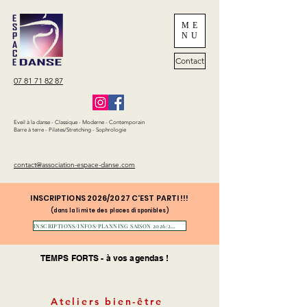
ME
NU
Contact
07 81 71 82 87
Eveil à la danse - Classique - Moderne - Contemporain
Barre à terre - Pilates/Stretching - Sophrologie
contact@association-espace-danse.com
INSCRIPTIONS 2026/2027 C'EST PARTI !!!
(dans la limite des places disponibles)
INSCRIPTIONS/INFOS/PLANNING SAISON 2026/2027
TEMPS FORTS - à vos agendas !
Ateliers bien-être