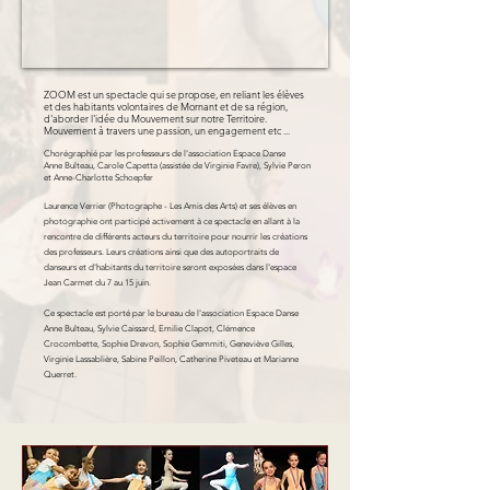
ZOOM est un spectacle qui se propose, en reliant les élèves
et des habitants volontaires de Mornant et de sa région,
d'aborder l'idée du Mouvement sur notre Territoire.
Mouvement à travers une passion, un engagement etc ...
Chorégraphié par les professeurs de l'association Espace Danse
Anne Bulteau, Carole Capetta (assistée de Virginie Favre), Sylvie Peron
et Anne-Charlotte Schoepfer
Laurence Verrier (Photographe - Les Amis des Arts) et ses élèves en
photographie ont participé activement à ce spectacle en allant à la
rencontre de différents acteurs du territoire pour nourrir les créations
des professeurs. Leurs créations ainsi que des autoportraits de
danseurs et d'habitants du territoire seront exposées dans l'espace
Jean Carmet du 7 au 15 juin.
Ce spectacle est porté par le bureau de l'association Espace Danse
Anne Bulteau, Sylvie Caissard, Emilie Clapot, Clémence
Crocombette, Sophie Drevon, Sophie Gemmiti, Geneviève Gilles,
Virginie Lassablière, Sabine Peillon, Catherine Piveteau et Marianne
Querret.