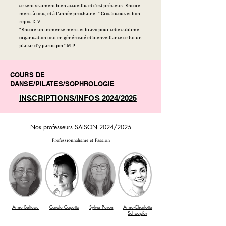
se sent vraiment bien accueillis et c’est précieux. Encore
merci à tous, et à l’année prochaine !" Gros bisous et bon
repos D.V
"Encore un immense merci et bravo pour cette sublime
organisation tout en générosité et bienveillance ce fut un
plaisir d’y participer" M.P
COURS DE
DANSE/PILATES/SOPHROLOGIE
INSCRIPTIONS/INFOS 2024/2025
Nos professeurs SAISON 2024/2025
Professionnalisme et Passion
Anne Bulteau
Carole Capetta
Sylvie Peron
Anne-Charlotte
Schoepfer