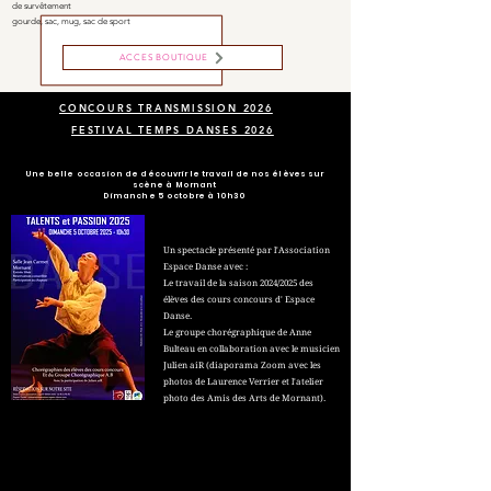
de survêtement
gourde,
sac,
mug,
sac de sport
ACCES BOUTIQUE
CONCOURS TRANSMISSION 2026
FESTIVAL TEMPS DANSES 2026
Une belle occasion de découvrir le travail de nos élèves sur
scène à Mornant
Dimanche 5 octobre à 10h30
Un spectacle présenté par l'Association
Espace Danse avec :
Le travail de la saison 2024/2025 des
élèves des cours concours d' Espace
Danse.
Le groupe chorégraphique de Anne
Bulteau en collaboration avec le musicien
Julien aiR (diaporama Zoom avec les
photos de Laurence Verrier et l'atelier
photo des Amis des Arts de Mornant).