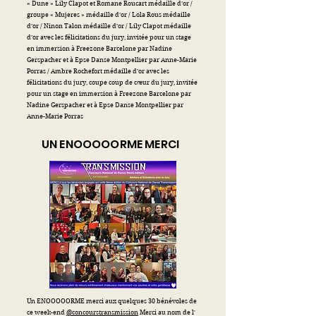
« Dune » Lily Clapot et Romane Roucart médaille d’or /
groupe « Mujeres » médaille d’or / Lola Rous médaille
d’or / Ninon Talon médaille d’or / Lily Clapot médaille
d’or avec les félicitations du jury, invitée pour un stage
en immersion à Freezone Barcelone par Nadine
Gerspacher et à Epse Danse Montpellier par Anne-Marie
Porras / Ambre Rochefort médaille d’or avec les
félicitations du jury, coupe coup de cœur du jury, invitée
pour un stage en immersion à Freezone Barcelone par
Nadine Gerspacher et à Epse Danse Montpellier par
Anne-Marie Porras
UN ENOOOOORME MERCI
Un ENOOOOORME merci aux quelques 30 bénévoles de
ce week-end
@concourstransmission
Merci au nom de l'