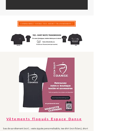
COMMANDEZ VOTRE TEE-SHIRT TRANSMISSION !
Vêtements floqués Espace Danse
bas de survêtement (noir) ,
veste zippée personnalisable, tee-shirt (noir/blanc), short