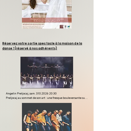
Réservez votre sortie spectacle à la maison de la
danse ! (réservé à nos adhérents)
Angelin Preljocaj, sam. 3.10.2026 20:30

Preljocaj au sommet de son art : une fresque bouleversante sur 
le deuil, portée par dix-neuf interprètes d’une puissance rare.

Angelin Preljocaj est une figure incontournable de la danse 
contemporaine française, et un artiste fidèle à la Maison de la 
danse, qui accompagne son travail depuis de nombreuses 
années. C’est d’une douleur profondément personnelle qu’est 
né Requiem(s). La perte de son père, de sa mère et de plusieurs 
proches en 2023 a conduit le chorégraphe à interroger le deuil 