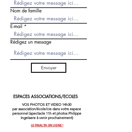
cœur et le travail qu’il y a derrière, et ça fait toute la différence.

Bref, merci encore pour cette organisation aux petits oignons. 
Nom de famille
Une chose est sûre : on repart le coeur rempli d'étoiles et...on 
revient l’année prochaine, c’est certain ✨
E-mail
Rédigez un message
Envoyer
ESPACES ASSOCIATIONS/ECOLES
VOS PHOTOS ET VIDEO 14h30
par association/école/cie dans votre espace
personnel (spectacle 11h et photos Philippe
Ingelaere à venir prochainement)
LE FINAL 11h EN LIGNE !