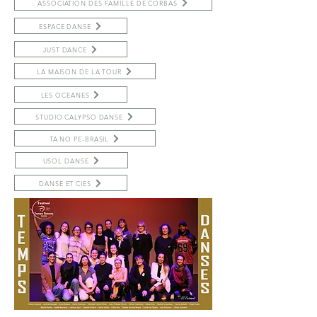
ASSOCIATION DES FAMILLE DE CORBAS
ESPACE DANSE
JUST DANCE
LA MAISON DE LA TOUR
LES OCEANES
STUDIO CALYPSO DANSE
TA NO PE-BRASIL
USOL DANSE
DANSE ET CIES