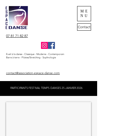
ME
NU
Contact
07 81 71 82 87
Eveil à la danse - Classique - Moderne - Contemporain
Barre à terre - Pilates/Stretching - Sophrologie
contact@association-espace-danse.com
PARTICIPANTS FESTIVAL TEMPS DANSES 25 JANVIER 2026