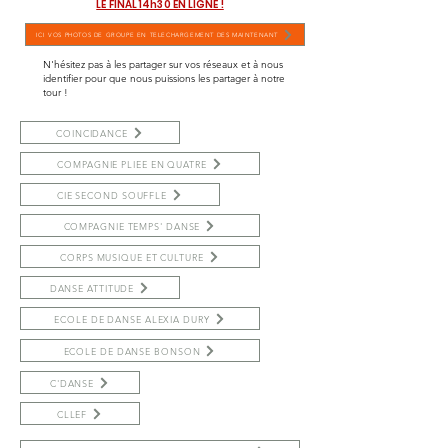
LE FINAL 14h30 EN LIGNE !
ICI VOS PHOTOS DE GROUPE EN TELECHARGEMENT DES MAINTENANT
N'hésitez pas à les partager sur vos réseaux et à nous
identifier pour que nous puissions les partager à notre
tour !
COINCIDANCE
COMPAGNIE PLIEE EN QUATRE
CIE SECOND SOUFFLE
COMPAGNIE TEMPS' DANSE
CORPS MUSIQUE ET CULTURE
DANSE ATTITUDE
ECOLE DE DANSE ALEXIA DURY
ECOLE DE DANSE BONSON
C'DANSE
CLLEF