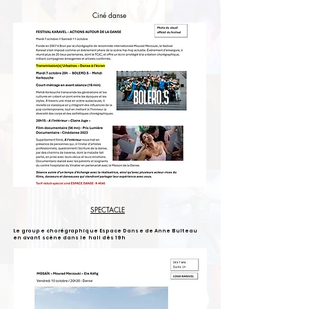
Ciné danse
SPECTACLE
Le groupe chorégraphique Espace Danse de Anne Bulteau
en avant scène dans le hall dès 19h