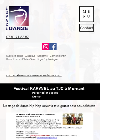
ME
NU
Contact
07 81 71 82 87
Eveil à la danse - Classique - Moderne - Contemporain
Barre à terre - Pilates/Stretching - Sophrologie
contact@association-espace-danse.com
Festival KARAVEL au TJC à Mornant
Partenariat Espace
Danse
Un stage de danse Hip Hop ouvert à tous gratuit pour nos adhérents